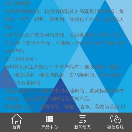
C9石油树脂、
热熔胶增粘树脂、轮胎增粘剂及古马隆树脂等领域，集
研发、生产、销售、服务为一体的化工企业；坚持以人
为本，
以科学技术研究应用为基础，以服务橡胶工业客户为已
任,以客户需求为导向，不断致力于向社会推广和提供优
质的产品
及完美的服务；
德州普乐化工有限公司主营产品有：橡胶原料、橡胶
粉、橡胶助剂、橡胶增粘剂、古马隆树脂、C5石油树
脂、C9石油树脂、
浅色石油树脂、热熔胶专用石油树脂、道路标线涂料专
用树脂、油漆油墨专用树脂等系列产品。
普乐团队宗旨：遵循环保、安全、洁净、高效为基础,以
质量为生命,以服务为灵魂,以诚信为本质：
真诚地与国内外客户在相关领域中共创辉煌。
首页
产品中心
新闻动态
微信客服